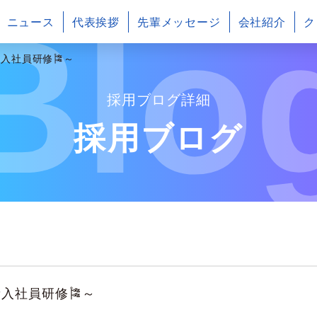
Blo
ニュース
代表挨拶
先輩メッセージ
会社紹介
ク
新入社員研修🎏～
採用ブログ詳細
採用ブログ
新入社員研修🎏～