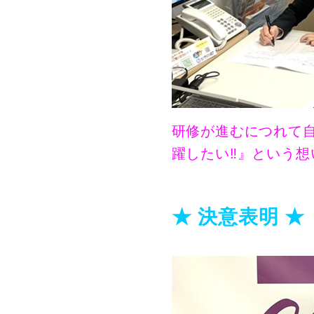
研修が進むにつれて
躍したい‼️』という
★ 決意表明 ★