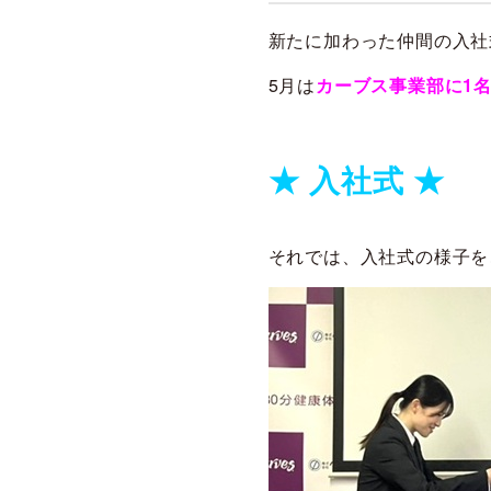
新たに加わった仲間の入社
5月は
カーブス事業部に1
★ 入社式 ★
それでは、入社式の様子を