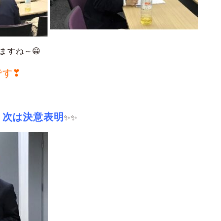
ますね～😀
です❣
・
次は決意表明
✨✨