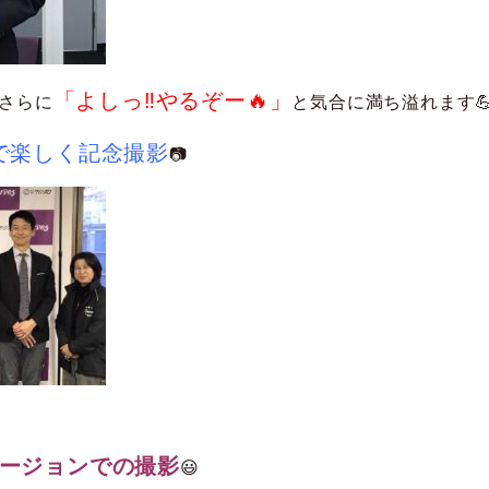
「よしっ‼やるぞー🔥」
さらに
と気合に満ち溢れます
で楽しく記念撮影
📷
バージョンでの撮影
😃