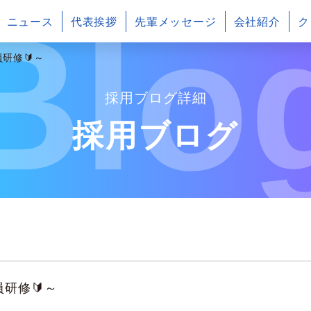
Blo
ニュース
代表挨拶
先輩メッセージ
会社紹介
ク
研修🔰～
採用ブログ詳細
採用ブログ
研修🔰～