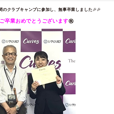
日間のクラブキャンプに参加し、無事卒業しました
🎉🎉
プご卒業おめでとうございます
㊗️