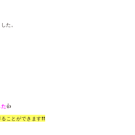
ました。
した
👍
ることができます❗❗