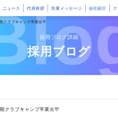
Blo
ニュース
代表挨拶
先輩メッセージ
会社紹介
ク
期クラブキャンプ卒業㊗️🎊
採用ブログ詳細
採用ブログ
期クラブキャンプ卒業㊗️🎊