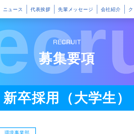
ecru
ニュース
代表挨拶
先輩メッセージ
会社紹介
ク
RECRUIT
募集要項
新卒採用（大学生）
環境事業部