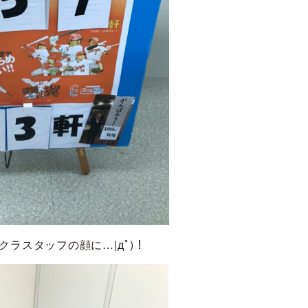
ラスタッフの顔に…|дﾟ)！