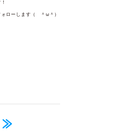
す！
フォローします（ ＾ω＾）