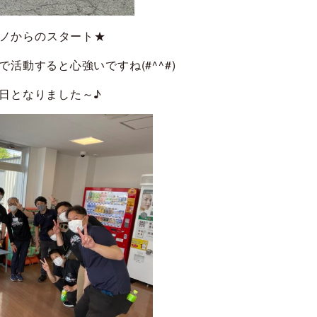
’)ノからのスタート★
活動すると心強いですね(#^^#)
日となりました～♪