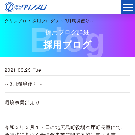
クリンプロ
>
採用ブログ
>
～3月環境便り～
Blog
採用ブログ詳細
採用ブログ
2021.03.23 Tue
～3月環境便り～
環境事業部より
令和３年３月１７日に北広島町役場本庁町長室にて、
合特法に基づく合理化事業に関する協定書・覚書