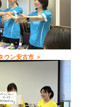
タウン安古市 ＞