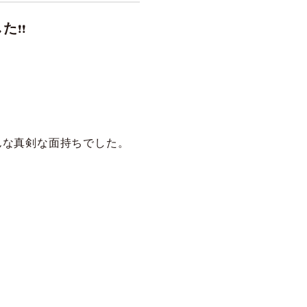
した
❗❗
んな真剣な面持ちでした。